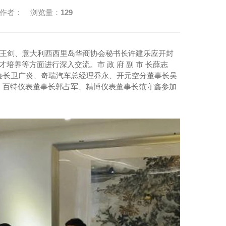
7 作者： 浏览量：
129
长王剑、意大利西西里岛华商协会秘书长许建乐应开封
培养等方面进行深入交流。市 政 府 副 市 长薛志
值会长卫广炎、奇瑞汽车总经理乔永、开元空分董事长吴
、百特仪表董事长郭占军、精博仪表董事长范守鑫参加
体式质量流量计
气体涡轮流量计